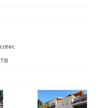
cotec
STB