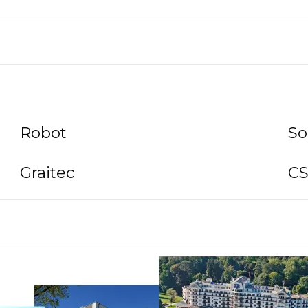
Robot
So
Graitec
C